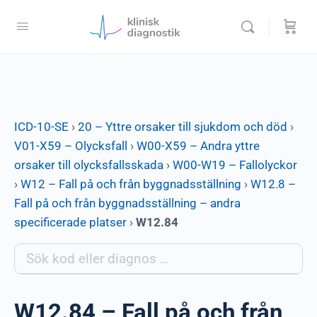
ICD-10-SE
›
20 – Yttre orsaker till sjukdom och död
›
V01-X59 – Olycksfall
›
W00-X59 – Andra yttre
orsaker till olycksfallsskada
›
W00-W19 – Fallolyckor
›
W12 – Fall på och från byggnadsställning
›
W12.8 –
Fall på och från byggnadsställning – andra
specificerade platser
›
W12.84
W12.84 – Fall på och från