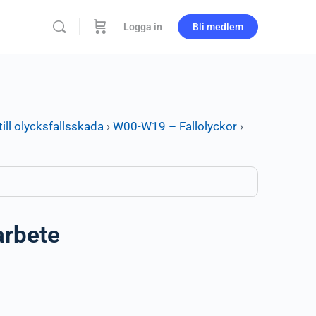
Logga in
Bli medlem
ill olycksfallsskada
›
W00-W19 – Fallolyckor
›
arbete