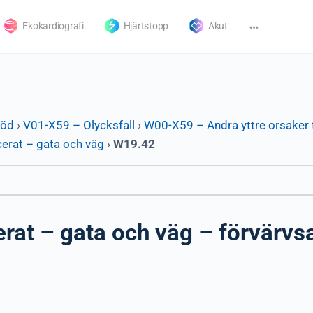
Ekokardiografi
Hjärtstopp
Akut
död
›
V01-X59 – Olycksfall
›
W00-X59 – Andra yttre orsaker t
cerat – gata och väg
›
W19.42
erat – gata och väg – förvärvs