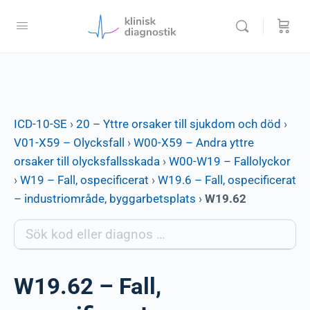
ICD-10-SE
›
20 – Yttre orsaker till sjukdom och död
›
V01-X59 – Olycksfall
›
W00-X59 – Andra yttre
orsaker till olycksfallsskada
›
W00-W19 – Fallolyckor
›
W19 – Fall, ospecificerat
›
W19.6 – Fall, ospecificerat
– industriområde, byggarbetsplats
›
W19.62
W19.62 – Fall,