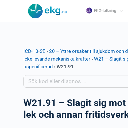
EKG-tolkning
ICD-10-SE
›
20 – Yttre orsaker till sjukdom och 
icke levande mekaniska krafter
›
W21 – Slagit si
ospecificerad
›
W21.91
W21.91 – Slagit sig mot 
lek och annan fritidsve