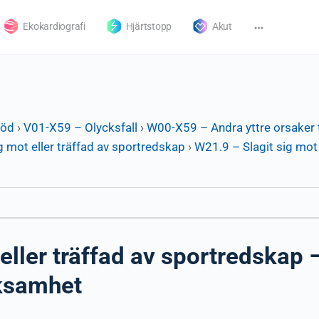
Ekokardiografi
Hjärtstopp
Akut
död
›
V01-X59 – Olycksfall
›
W00-X59 – Andra yttre orsaker t
g mot eller träffad av sportredskap
›
W21.9 – Slagit sig mot 
eller träffad av sportredskap –
rksamhet