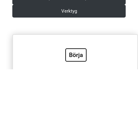
Verktyg
Villkor & Integritetspolicy
Börja
Sök
Sök
Välkommen till Sveriges mest använda utbildning inom
klinisk EKG-diagnostik. EKG.nu används av läkare,