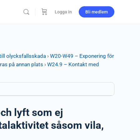
Logga in
Bli medlem
ill olycksfallsskada
›
W20-W49 – Exponering för
eras på annan plats
›
W24.9 – Kontakt med
ch lyft som ej
talaktivitet såsom vila,