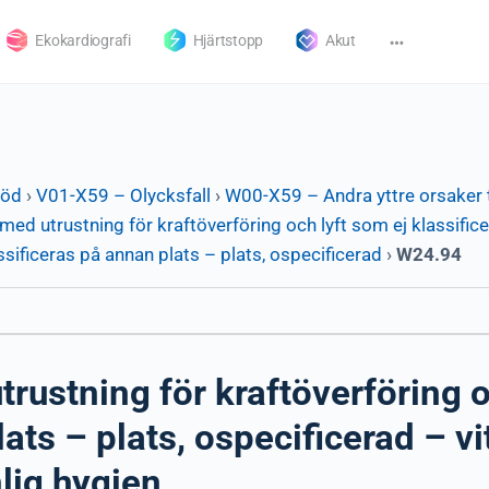
Ekokardiografi
Hjärtstopp
Akut
död
›
V01-X59 – Olycksfall
›
W00-X59 – Andra yttre orsaker t
ed utrustning för kraftöverföring och lyft som ej klassific
ssificeras på annan plats – plats, ospecificerad
›
W24.94
ustning för kraftöverföring o
ats – plats, ospecificerad – vi
lig hygien