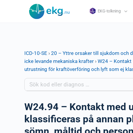
EKG-tolkning
ICD-10-SE
›
20 – Yttre orsaker till sjukdom och 
icke levande mekaniska krafter
›
W24 – Kontakt m
utrustning för kraftöverföring och lyft som ej kla
W24.94 – Kontakt med utr
klassificeras på annan pl
sömn, måltid och person