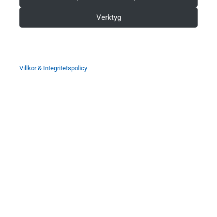
Verktyg
Villkor & Integritetspolicy
Sök
Sök
Välkommen till Sveriges mest använda utbildning inom
klinisk EKG-diagnostik. EKG.nu används av läkare,