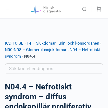
ICD-10-SE
›
14 – Sjukdomar i urin- och könsorganen
›
N00-N08 – Glomerulussjukdomar
›
N04 – Nefrotiskt
syndrom
›
N04.4
N04.4 – Nefrotiskt
syndrom – diffus
endokapillär proliferativ