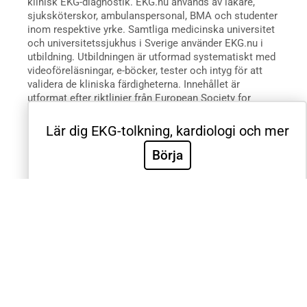
klinisk EKG-diagnostik. EKG.nu används av läkare,
sjuksköterskor, ambulanspersonal, BMA och studenter
inom respektive yrke. Samtliga medicinska universitet
och universitetssjukhus i Sverige använder EKG.nu i
utbildning. Utbildningen är utformad systematiskt med
videoföreläsningar, e-böcker, tester och intyg för att
validera de kliniska färdigheterna. Innehållet är
utformat efter riktlinjer från European Society for
Cardiology, American Heart Association, American
College of Cardiology och International Society for
Lär dig EKG-tolkning, kardiologi och mer
Holter and Noninvasive Electrocardiology.
Börja
© 2012-2025 EKG.nu | Göteborg | Org.nr: 559160-0530, Rawshani