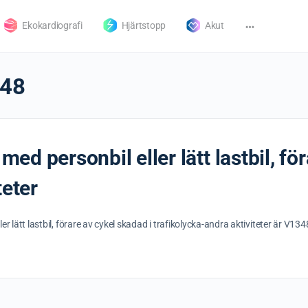
Ekokardiografi
Hjärtstopp
Akut
48
 med personbil eller lätt lastbil, fö
teter
ler lätt lastbil, förare av cykel skadad i trafikolycka-andra aktiviteter är V