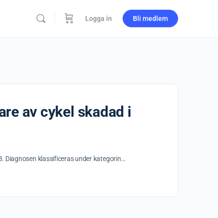
Logga in
Bli medlem
rare av cykel skadad i
1348. Diagnosen klassificeras under kategorin…