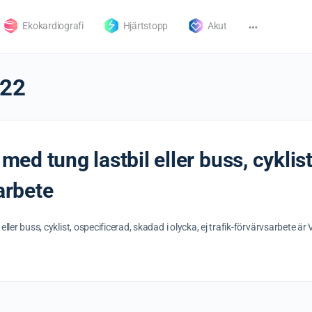
Ekokardiografi
Hjärtstopp
Akut
22
 med tung lastbil eller buss, cyklis
sarbete
l eller buss, cyklist, ospecificerad, skadad i olycka, ej trafik-förvärvsarbete