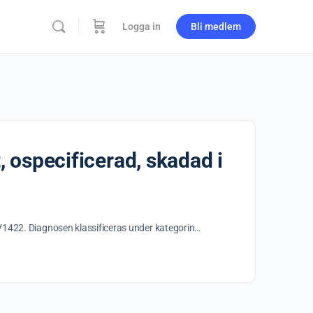
Logga in
Bli medlem
t, ospecificerad, skadad i
 är V1422. Diagnosen klassificeras under kategorin…