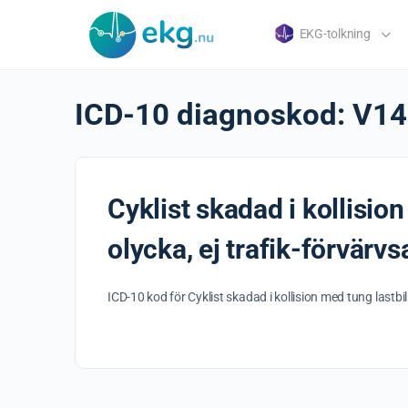
EKG-tolkning
ICD-10 diagnoskod:
V14
Cyklist skadad i kollision
olycka, ej trafik-förvärv
ICD-10 kod för Cyklist skadad i kollision med tung lastbi