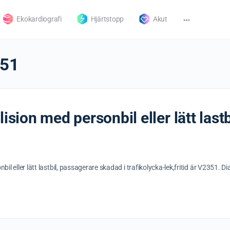
Ekokardiografi
Hjärtstopp
Akut
51
lision med personbil eller lätt last
bil eller lätt lastbil, passagerare skadad i trafikolycka-lek,fritid är V2351.