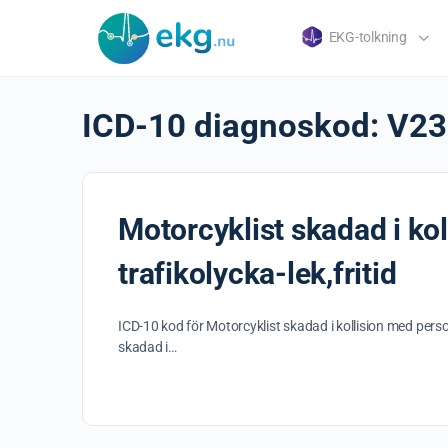
EKG-tolkning
ICD-10 diagnoskod:
V23
Motorcyklist skadad i kol
trafikolycka-lek,fritid
ICD-10 kod för Motorcyklist skadad i kollision med person
skadad i…