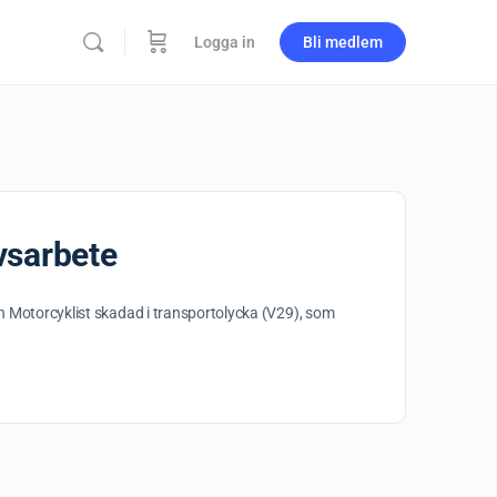
Logga in
Bli medlem
rvsarbete
in Motorcyklist skadad i transportolycka (V29), som