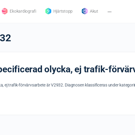
Ekokardiografi
Hjärtstopp
Akut
32
ecificerad olycka, ej trafik-förvä
ka, ej trafik-förvärvsarbete är V2932. Diagnosen klassificeras under kategor