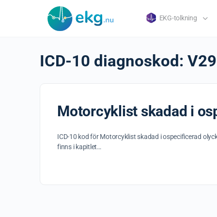
EKG-tolkning
ICD-10 diagnoskod:
V29
Motorcyklist skadad i osp
ICD-10 kod för Motorcyklist skadad i ospecificerad olyc
finns i kapitlet…