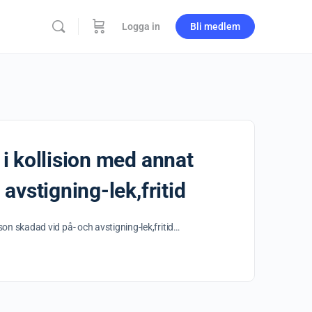
Logga in
Bli medlem
 i kollision med annat
avstigning-lek,fritid
son skadad vid på- och avstigning-lek,fritid…