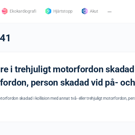
Ekokardiografi
Hjärtstopp
Akut
41
re i trehjuligt motorfordon skadad
orfordon, person skadad vid på- och 
otorfordon skadad i kollision med annat två- eller trehjuligt motorfordon, per