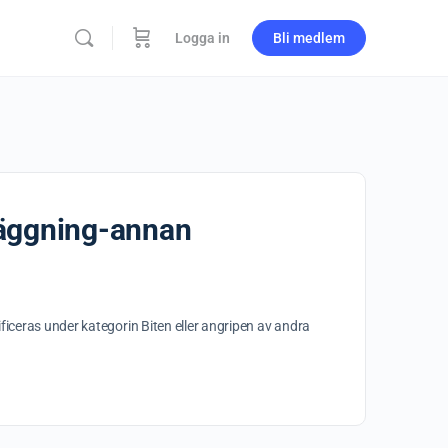
Logga in
Bli medlem
nläggning-annan
ficeras under kategorin Biten eller angripen av andra