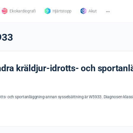
Ekokardiografi
Hjärtstopp
Akut
933
andra kräldjur-idrotts- och sporta
drotts- och sportanläggning-annan sysselsättning är W5933. Diagnosen klassi