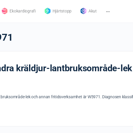
Ekokardiografi
Hjärtstopp
Akut
971
andra kräldjur-lantbruksområde-le
antbruksområde-lek och annan fritidsverksamhet är W5971. Diagnosen klassif