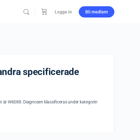
Logga in
Bli medlem
andra specificerade
er är W6088. Diagnosen klassificeras under kategorin