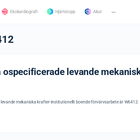
Ekokardiografi
Hjärtstopp
Akut
412
 ospecificerade levande mekaniska 
 levande mekaniska krafter-institutionellt boende-förvärvsarbete är W6412.