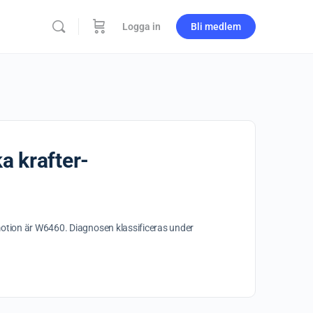
Logga in
Bli medlem
a krafter-
motion är W6460. Diagnosen klassificeras under