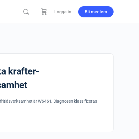
Logga in
Bli medlem
a krafter-
ksamhet
fritidsverksamhet är W6461. Diagnosen klassificeras