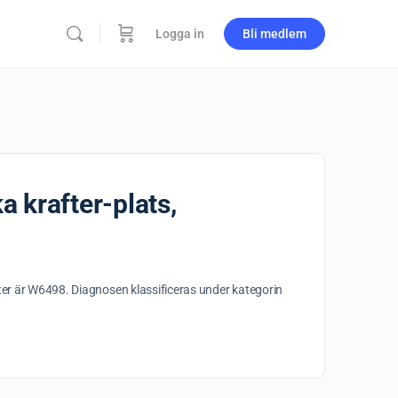
Logga in
Bli medlem
 krafter-plats,
eter är W6498. Diagnosen klassificeras under kategorin