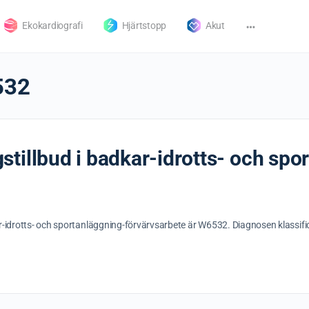
Ekokardiografi
Hjärtstopp
Akut
532
tillbud i badkar-idrotts- och spo
r-idrotts- och sportanläggning-förvärvsarbete är W6532. Diagnosen klassifi