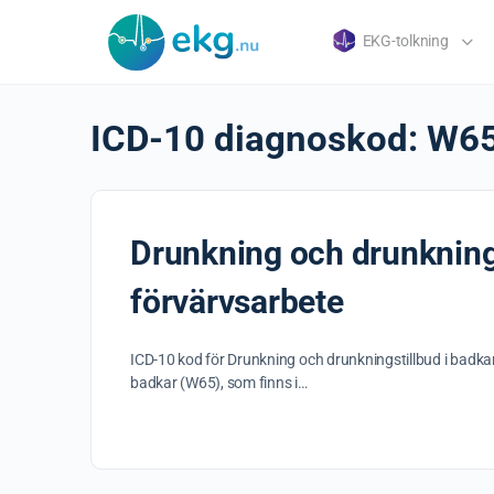
EKG-tolkning
ICD-10 diagnoskod:
W6
Drunkning och drunknings
förvärvsarbete
ICD-10 kod för Drunkning och drunkningstillbud i badka
badkar (W65), som finns i…