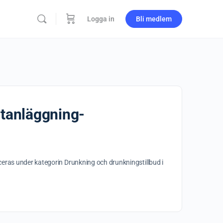
Logga in
Bli medlem
rtanläggning-
ceras under kategorin Drunkning och drunkningstillbud i