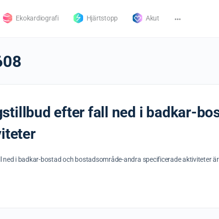
Ekokardiografi
Hjärtstopp
Akut
608
tillbud efter fall ned i badkar-b
iteter
all ned i badkar-bostad och bostadsområde-andra specificerade aktiviteter 