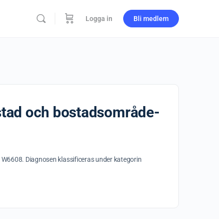
Logga in
Bli medlem
ostad och bostadsområde-
är W6608. Diagnosen klassificeras under kategorin