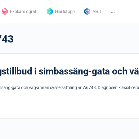
Ekokardiografi
Hjärtstopp
Akut
743
stillbud i simbassäng-gata och v
assäng-gata och väg-annan sysselsättning är W6743. Diagnosen klassificera