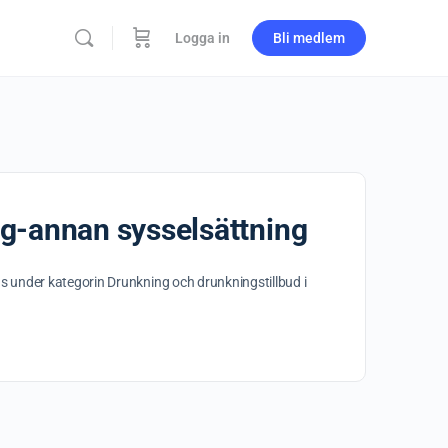
Logga in
Bli medlem
äg-annan sysselsättning
s under kategorin Drunkning och drunkningstillbud i