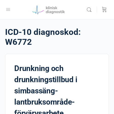
ICD-10 diagnoskod:
W6772
Drunkning och
drunkningstillbud i
simbassäng-
lantbruksområde-
förvärvsarbete