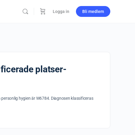
Logga in
Bli medlem
ficerade platser-
h personlig hygien är W6784. Diagnosen klassificeras