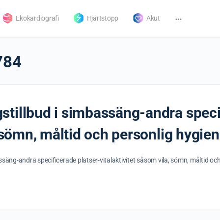
Ekokardiografi
Hjärtstopp
Akut
784
tillbud i simbassäng-andra speci
, sömn, måltid och personlig hygien
säng-andra specificerade platser-vitalaktivitet såsom vila, sömn, måltid oc