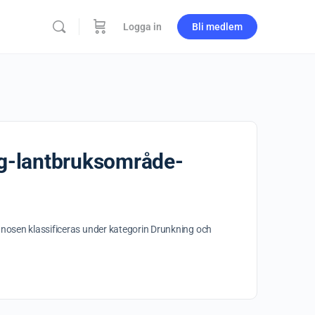
Logga in
Bli medlem
äng-lantbruksområde-
gnosen klassificeras under kategorin Drunkning och