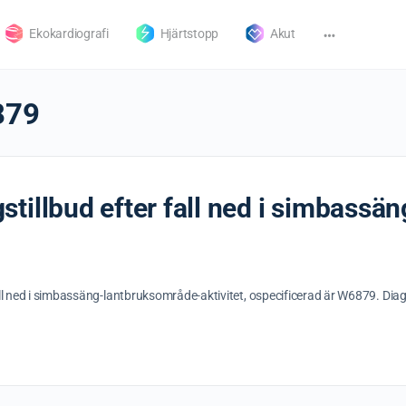
Ekokardiografi
Hjärtstopp
Akut
879
tillbud efter fall ned i simbass
all ned i simbassäng-lantbruksområde-aktivitet, ospecificerad är W6879. Dia