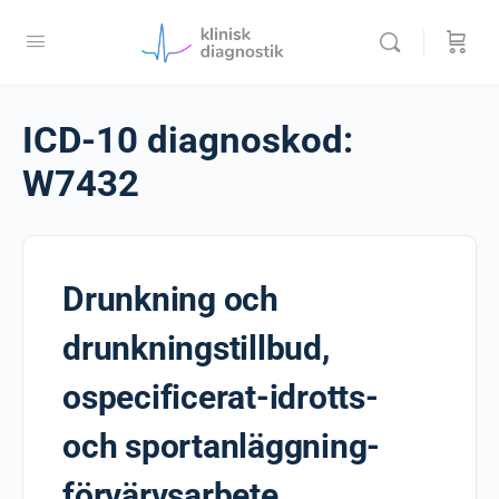
ICD-10 diagnoskod:
W7432
Drunkning och
drunkningstillbud,
ospecificerat-idrotts-
och sportanläggning-
förvärvsarbete