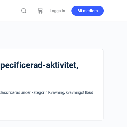
Logga in
Bli medlem
pecificerad-aktivitet,
klassificeras under kategorin Kvävning, kvävningstillbud