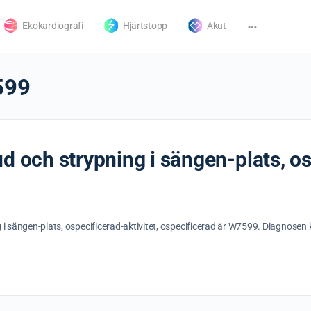
Ekokardiografi
Hjärtstopp
Akut
599
d och strypning i sängen-plats, os
 i sängen-plats, ospecificerad-aktivitet, ospecificerad är W7599. Diagnosen 