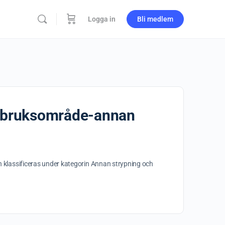
Logga in
Bli medlem
ntbruksområde-annan
klassificeras under kategorin Annan strypning och