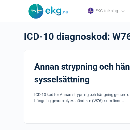
EKG-tolkning
ICD-10 diagnoskod:
W7
Annan strypning och hä
sysselsättning
ICD-10 kod för Annan strypning och hängning genom ol
hängning genom olyckshändelse (W76), som finns…