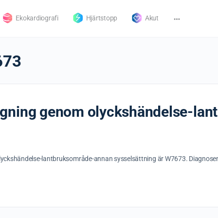
Ekokardiografi
Hjärtstopp
Akut
673
ngning genom olyckshändelse-la
yckshändelse-lantbruksområde-annan sysselsättning är W7673. Diagnosen 