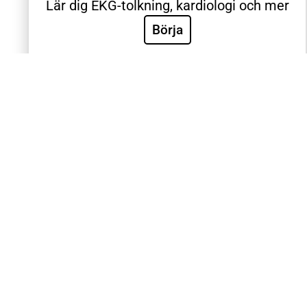
Lär dig EKG-tolkning, kardiologi och mer
Villkor & Integritetspolicy
Börja
Sök
Sök
Välkommen till Sveriges mest använda utbildning inom
klinisk EKG-diagnostik. EKG.nu används av läkare,
sjuksköterskor, ambulanspersonal, BMA och studenter
inom respektive yrke. Samtliga medicinska universitet
och universitetssjukhus i Sverige använder EKG.nu i
utbildning. Utbildningen är utformad systematiskt med
videoföreläsningar, e-böcker, tester och intyg för att
validera de kliniska färdigheterna. Innehållet är