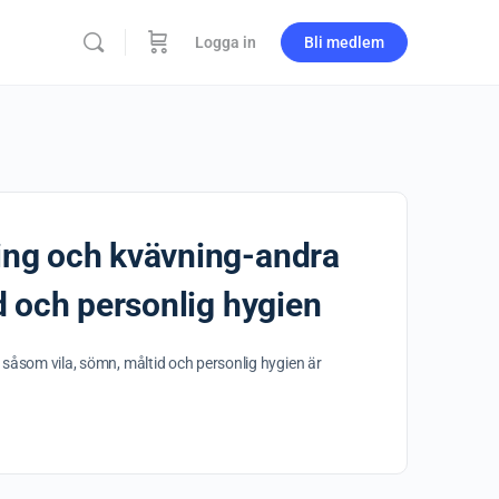
Logga in
Bli medlem
ning och kvävning-andra
id och personlig hygien
 såsom vila, sömn, måltid och personlig hygien är