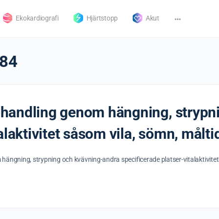
Ekokardiografi
Hjärtstopp
Akut
84
iv handling genom hängning, stryp
alaktivitet såsom vila, sömn, målt
 hängning, strypning och kvävning-andra specificerade platser-vitalaktivitet