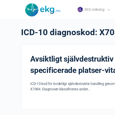
EKG-tolkning
ICD-10 diagnoskod:
X70
Avsiktligt självdestrukt
specificerade platser-vit
ICD-10 kod för Avsiktligt självdestruktiv handling genom
X7084. Diagnosen klassificeras under…