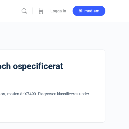
Logga in
Bli medlem
och ospecificerat
sport, motion är X7490. Diagnosen klassificeras under