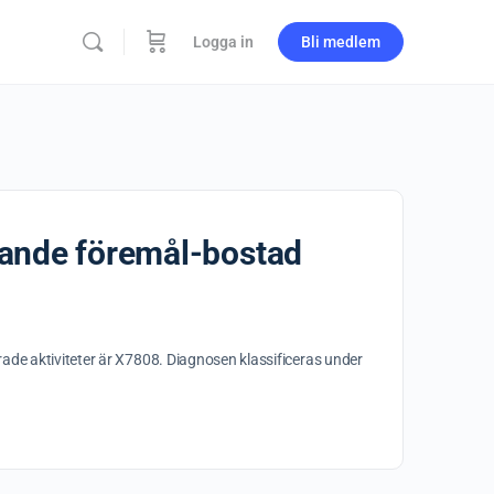
Logga in
Bli medlem
ckande föremål-bostad
ade aktiviteter är X7808. Diagnosen klassificeras under