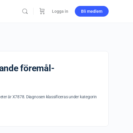
Logga in
Bli medlem
kande föremål-
teter är X7878. Diagnosen klassificeras under kategorin