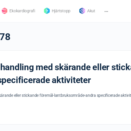
Ekokardiografi
Hjärtstopp
Akut
78
v handling med skärande eller stic
ecificerade aktiviteter
skärande eller stickande föremål-lantbruksområde-andra specificerade aktivi