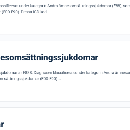
assificeras under kategorin Andra ämnesomsättningssjukdomar (E88), som f
 (E00-E90). Denna ICD-kod…
nesomsättningssjukdomar
jukdomar är E888. Diagnosen klassificeras under kategorin Andra ämnesoms
somsättningssjukdomar (E00-E90).…
r