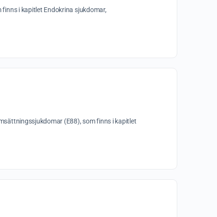
inns i kapitlet Endokrina sjukdomar,
ättningssjukdomar (E88), som finns i kapitlet