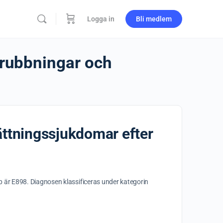
Logga in
Bli medlem
srubbningar och
ttningssjukdomar efter
 är E898. Diagnosen klassificeras under kategorin