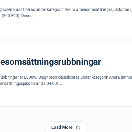
gnosen klassificeras under kategorin Andra ämnesomsättningssjukdomar (E8
r (E00-E90). Denna…
nesomsättningsrubbningar
ubbningar är E888W. Diagnosen klassificeras under kategorin Andra ämnes
somsättningssjukdomar (E00-E90).…
Load More