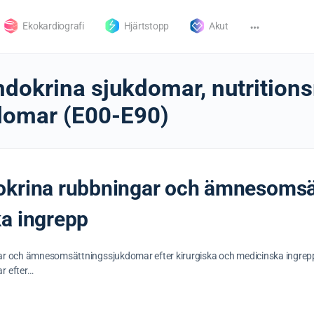
Ekokardiografi
Hjärtstopp
Akut
ndokrina sjukdomar, nutrition
omar (E00-E90)
okrina rubbningar och ämnesomsä
ka ingrepp
ar och ämnesomsättningssjukdomar efter kirurgiska och medicinska ingrepp
r efter…