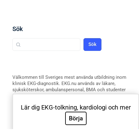
Sök
Sök
Välkommen till Sveriges mest använda utbildning inom
klinisk EKG-diagnostik. EKG.nu används av läkare,
sjuksköterskor, ambulanspersonal, BMA och studenter
inom respektive yrke. Samtliga medicinska universitet
och universitetssjukhus i Sverige använder EKG.nu i
Lär dig EKG-tolkning, kardiologi och mer
utbildning. Utbildningen är utformad systematiskt med
videoföreläsningar, e-böcker, tester och intyg för att
Börja
validera de kliniska färdigheterna. Innehållet är
utformat efter riktlinjer från European Society for
Cardiology, American Heart Association, American