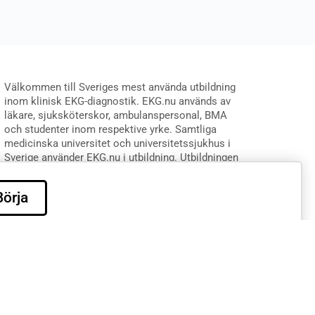
Välkommen till Sveriges mest använda utbildning
inom klinisk EKG-diagnostik. EKG.nu används av
läkare, sjuksköterskor, ambulanspersonal, BMA
och studenter inom respektive yrke. Samtliga
medicinska universitet och universitetssjukhus i
Sverige använder EKG.nu i utbildning. Utbildningen
är utformad systematiskt med videoföreläsningar,
e-böcker, tester och intyg för att validera de
Börja
kliniska färdigheterna. Innehållet är utformat efter
riktlinjer från European Society for Cardiology,
American Heart Association, American College of
Cardiology och International Society for Holter and
Noninvasive Electrocardiology.