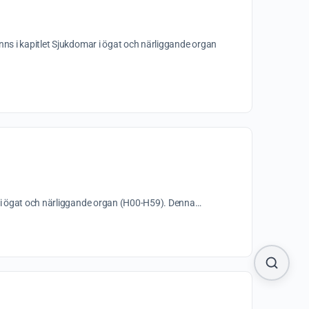
nns i kapitlet Sjukdomar i ögat och närliggande organ
ar i ögat och närliggande organ (H00-H59). Denna…