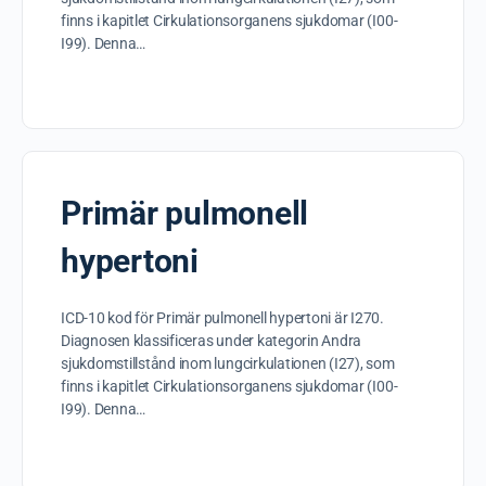
finns i kapitlet Cirkulationsorganens sjukdomar (I00-
I99). Denna…
Primär pulmonell
hypertoni
ICD-10 kod för Primär pulmonell hypertoni är I270.
Diagnosen klassificeras under kategorin Andra
sjukdomstillstånd inom lungcirkulationen (I27), som
finns i kapitlet Cirkulationsorganens sjukdomar (I00-
I99). Denna…