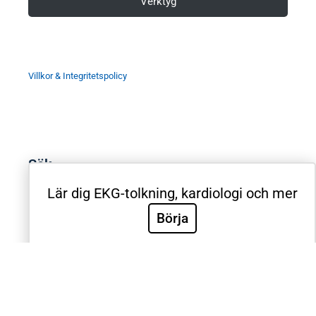
Verktyg
Villkor & Integritetspolicy
Sök
Lär dig EKG-tolkning, kardiologi och mer
Sök
Börja
Välkommen till Sveriges mest använda utbildning inom
klinisk EKG-diagnostik. EKG.nu används av läkare,
sjuksköterskor, ambulanspersonal, BMA och studenter