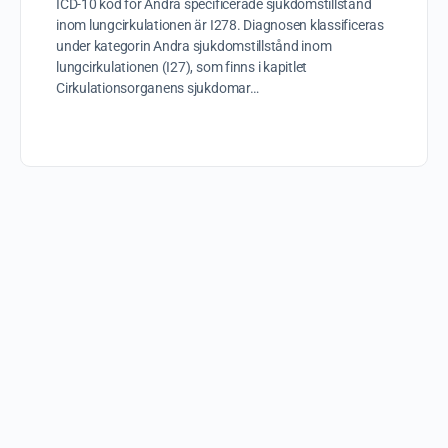
ICD-10 kod för Andra specificerade sjukdomstillstånd
inom lungcirkulationen är I278. Diagnosen klassificeras
under kategorin Andra sjukdomstillstånd inom
lungcirkulationen (I27), som finns i kapitlet
Cirkulationsorganens sjukdomar…