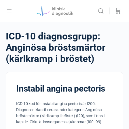
ICD-10 diagnosgrupp:
Anginösa bröstsmärtor
(kärlkramp i bröstet)
Instabil angina pectoris
ICD-10 kod för Instabil angina pectoris är I200.
Diagnosen klassificeras under kategorin Anginösa
bröstsmärtor (kärlkramp i bröstet) (I20), som finns i
kapitlet Cirkulationsorganens sjukdomar (I00-I99).…