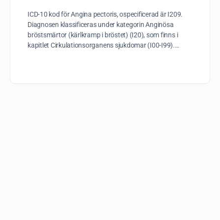
ICD-10 kod för Angina pectoris, ospecificerad är I209.
Diagnosen klassificeras under kategorin Anginösa
bröstsmärtor (kärlkramp i bröstet) (I20), som finns i
kapitlet Cirkulationsorganens sjukdomar (I00-I99).…