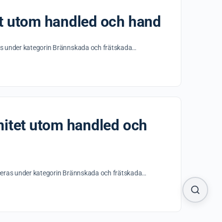
et utom handled och hand
ras under kategorin Brännskada och frätskada…
dbok
mitet utom handled och
tsbrev och få
r EKG-tolkning
iceras under kategorin Brännskada och frätskada…