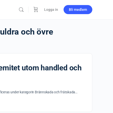
Logga in
Bli medlem
uldra och övre
remitet utom handled och
ificeras under kategorin Brännskada och frätskada…