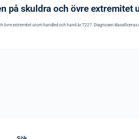
en på skuldra och övre extremitet
och övre extremitet utom handled och hand är T227. Diagnosen klassificera
Sök