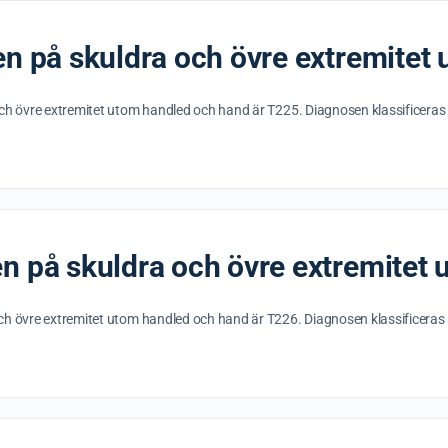
en på skuldra och övre extremitet
Skick
och övre extremitet utom handled och hand är T225. Diagnosen klassificer
en på skuldra och övre extremitet
ch övre extremitet utom handled och hand är T226. Diagnosen klassificera