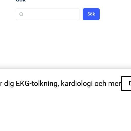
Sök
r dig EKG-tolkning, kardiologi och mer
shani Research AB Göteborg