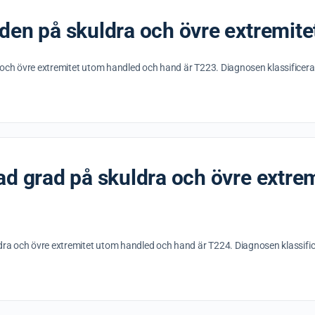
aden på skuldra och övre extremit
 och övre extremitet utom handled och hand är T223. Diagnosen klassifice
Gratis fickhan
ad grad på skuldra och övre extre
Gå med i vårt nyhe
vår fickhandbok fö
helt gratis.
ldra och övre extremitet utom handled och hand är T224. Diagnosen klassif