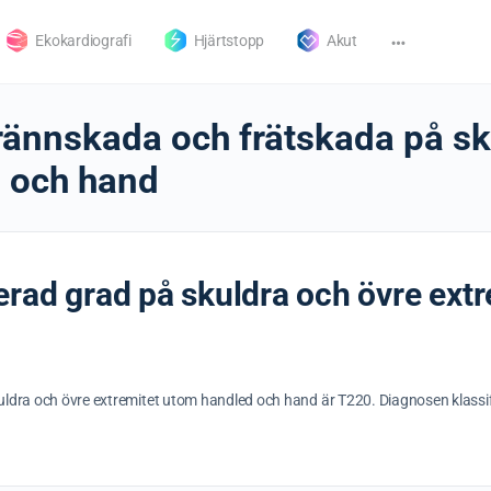
Ekokardiografi
Hjärtstopp
Akut
rännskada och frätskada på sk
d och hand
erad grad på skuldra och övre ext
uldra och övre extremitet utom handled och hand är T220. Diagnosen klass