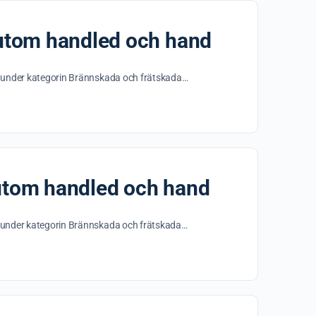
 utom handled och hand
a
as under kategorin Brännskada och frätskada…
 utom handled och hand
s under kategorin Brännskada och frätskada…