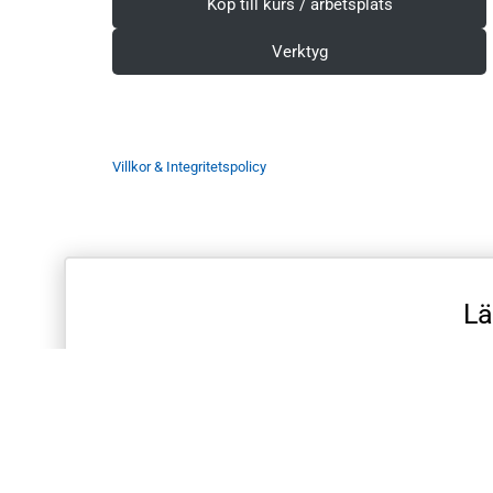
Köp till kurs / arbetsplats
Verktyg
Villkor & Integritetspolicy
Lä
© 2012-2025 EKG.nu | Göteborg | Org.nr: 559160-0530, Raw