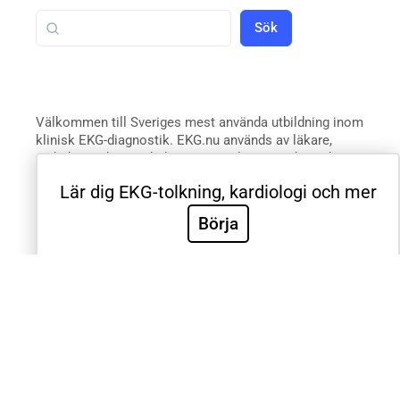
Sök
Välkommen till Sveriges mest använda utbildning inom
klinisk EKG-diagnostik. EKG.nu används av läkare,
sjuksköterskor, ambulanspersonal, BMA och studenter
inom respektive yrke. Samtliga medicinska universitet
Lär dig EKG-tolkning, kardiologi och mer
och universitetssjukhus i Sverige använder EKG.nu i
utbildning. Utbildningen är utformad systematiskt med
Börja
videoföreläsningar, e-böcker, tester och intyg för att
validera de kliniska färdigheterna. Innehållet är
utformat efter riktlinjer från European Society for
Cardiology, American Heart Association, American
College of Cardiology och International Society for
Holter and Noninvasive Electrocardiology.