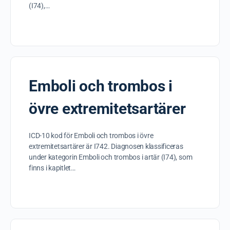
(I74),…
Emboli och trombos i
övre extremitetsartärer
ICD-10 kod för Emboli och trombos i övre
extremitetsartärer är I742. Diagnosen klassificeras
under kategorin Emboli och trombos i artär (I74), som
finns i kapitlet…