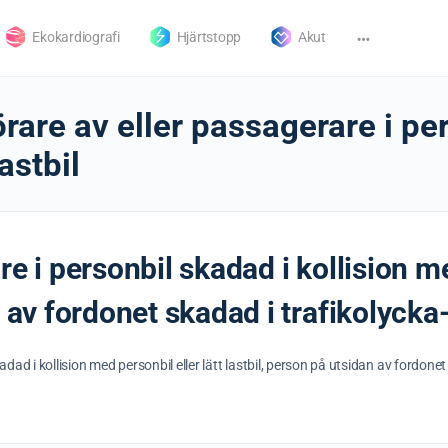
Ekokardiografi
Hjärtstopp
Akut
rare av eller passagerare i pe
astbil
e i personbil skadad i kollision me
 av fordonet skadad i trafikolycka-l
dad i kollision med personbil eller lätt lastbil, person på utsidan av fordonet 