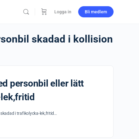
Logga in
Bli medlem
rsonbil skadad i kollision
d personbil eller lätt
ek,fritid
skadad i trafikolycka-lek,fritid…