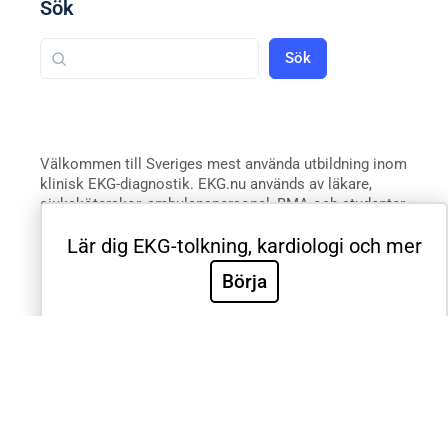
Sök
Sök
Välkommen till Sveriges mest använda utbildning inom
klinisk EKG-diagnostik. EKG.nu används av läkare,
sjuksköterskor, ambulanspersonal, BMA och studenter
inom respektive yrke. Samtliga medicinska universitet
Lär dig EKG-tolkning, kardiologi och mer
och universitetssjukhus i Sverige använder EKG.nu i
utbildning. Utbildningen är utformad systematiskt med
Börja
videoföreläsningar, e-böcker, tester och intyg för att
validera de kliniska färdigheterna. Innehållet är
utformat efter riktlinjer från European Society for
Cardiology, American Heart Association, American
College of Cardiology och International Society for
Holter and Noninvasive Electrocardiology.