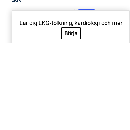
Sök
Sök
Lär dig EKG-tolkning, kardiologi och mer
Börja
Välkommen till Sveriges mest använda utbildning inom
klinisk EKG-diagnostik. EKG.nu används av läkare,
sjuksköterskor, ambulanspersonal, BMA och studenter
inom respektive yrke. Samtliga medicinska universitet
och universitetssjukhus i Sverige använder EKG.nu i
utbildning. Utbildningen är utformad systematiskt med
videoföreläsningar, e-böcker, tester och intyg för att
validera de kliniska färdigheterna. Innehållet är
utformat efter riktlinjer från European Society for
Cardiology, American Heart Association, American
College of Cardiology och International Society for
Holter and Noninvasive Electrocardiology.