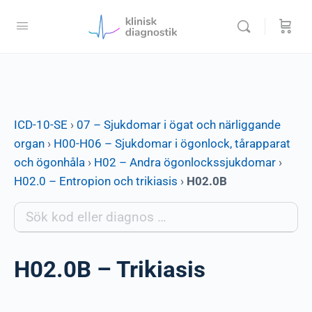
ICD-10-SE
›
07 – Sjukdomar i ögat och närliggande
organ
›
H00-H06 – Sjukdomar i ögonlock, tårapparat
och ögonhåla
›
H02 – Andra ögonlockssjukdomar
›
H02.0 – Entropion och trikiasis
›
H02.0B
H02.0B – Trikiasis