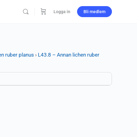
Logga in
Bli medlem
en ruber planus
›
L43.8 – Annan lichen ruber