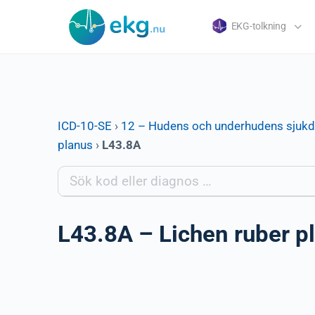
EKG-tolkning
ICD-10-SE
›
12 – Hudens och underhudens sjuk
planus
›
L43.8A
L43.8A – Lichen ruber p