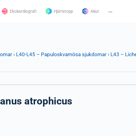
Ekokardiografi
Hjärtstopp
Akut
domar
›
L40-L45 – Papuloskvamösa sjukdomar
›
L43 – Lich
lanus atrophicus