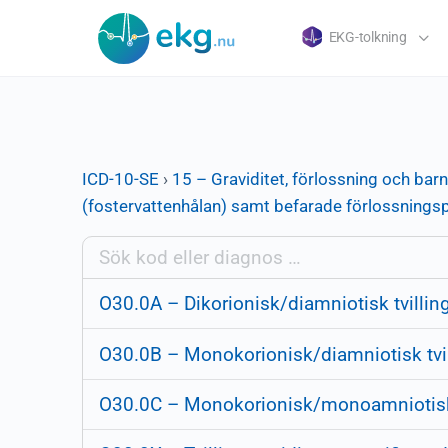
EKG-tolkning
ICD-10-SE
›
15 – Graviditet, förlossning och bar
(fostervattenhålan) samt befarade förlossning
O30.0A – Dikorionisk/diamniotisk tvilling
O30.0B – Monokorionisk/diamniotisk tvil
O30.0C – Monokorionisk/monoamniotisk t