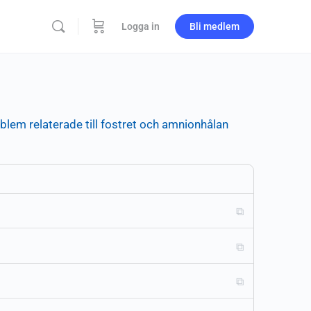
Logga in
Bli medlem
lem relaterade till fostret och amnionhålan
⧉
⧉
⧉