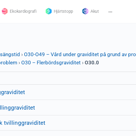
Ekokardiografi
Hjärtstopp
Akut
nsängstid
›
O30-O49 – Vård under graviditet på grund av prob
sproblem
›
O30 – Flerbördsgraviditet
›
O30.0
graviditet
linggraviditet
villinggraviditet