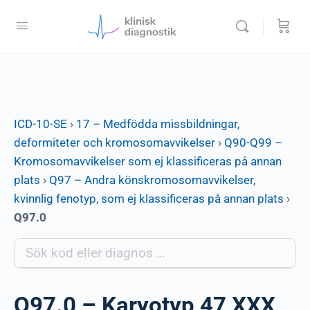
ICD-10-SE
›
17 – Medfödda missbildningar,
deformiteter och kromosomavvikelser
›
Q90-Q99 –
Kromosomavvikelser som ej klassificeras på annan
plats
›
Q97 – Andra könskromosomavvikelser,
kvinnlig fenotyp, som ej klassificeras på annan plats
›
Q97.0
Q97.0 – Karyotyp 47,XXX